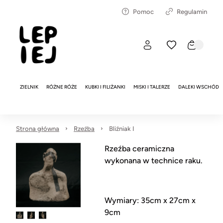
Pomoc
Regulamin
ZIELNIK
RÓŻNE RÓŻE
KUBKI I FILIŻANKI
MISKI I TALERZE
DALEKI WSCHÓD
Strona główna
Rzeźba
Bliźniak I
Rzeźba ceramiczna
wykonana w technice raku.
Wymiary: 35cm x 27cm x
9cm