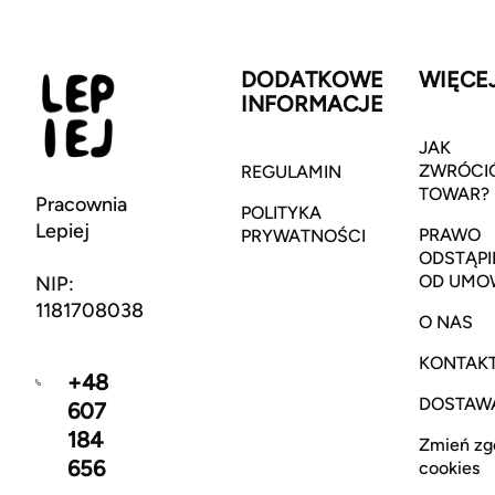
DODATKOWE
WIĘCE
INFORMACJE
JAK
ZWRÓCI
REGULAMIN
TOWAR?
Pracownia
POLITYKA
Lepiej
PRAWO
PRYWATNOŚCI
ODSTĄPI
OD UMO
NIP:
1181708038
O NAS
KONTAK
+48
DOSTAW
607
184
Zmień zg
656
cookies