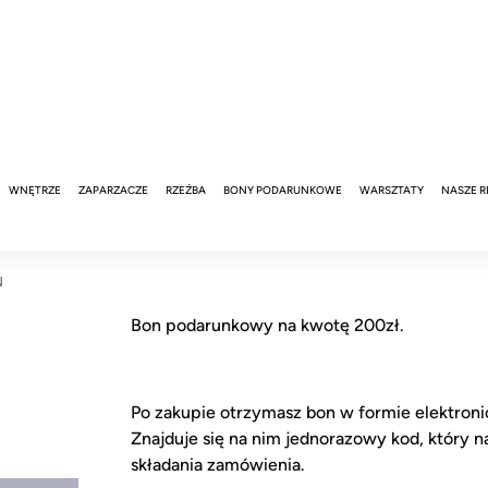
WNĘTRZE
ZAPARZACZE
RZEŹBA
BONY PODARUNKOWE
WARSZTATY
NASZE R
N
Bon podarunkowy na kwotę 200zł.
Po zakupie otrzymasz bon w formie elektroni
Znajduje się na nim jednorazowy kod, który 
składania zamówienia.