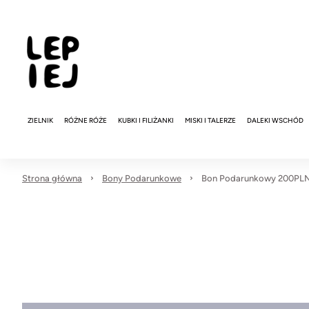
ZIELNIK
RÓŻNE RÓŻE
KUBKI I FILIŻANKI
MISKI I TALERZE
DALEKI WSCHÓD
Strona główna
Bony Podarunkowe
Bon Podarunkowy 200PL