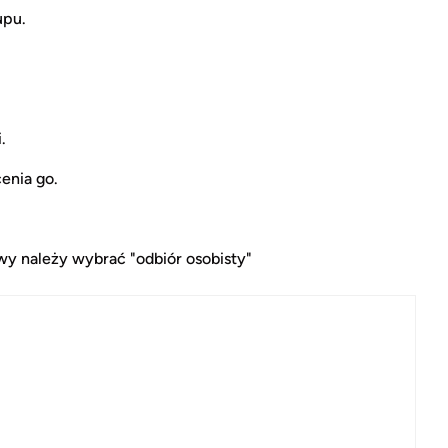
upu.
.
enia go.
y należy wybrać "odbiór osobisty"