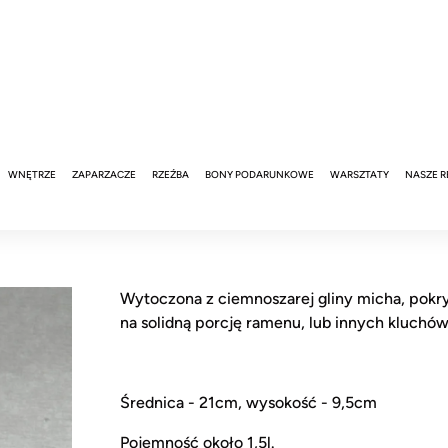
WNĘTRZE
ZAPARZACZE
RZEŹBA
BONY PODARUNKOWE
WARSZTATY
NASZE R
Wytoczona z ciemnoszarej gliny micha, pok
na solidną porcję ramenu, lub innych kluchów
Średnica - 21cm, wysokość - 9,5cm
Pojemność około 1,5l.