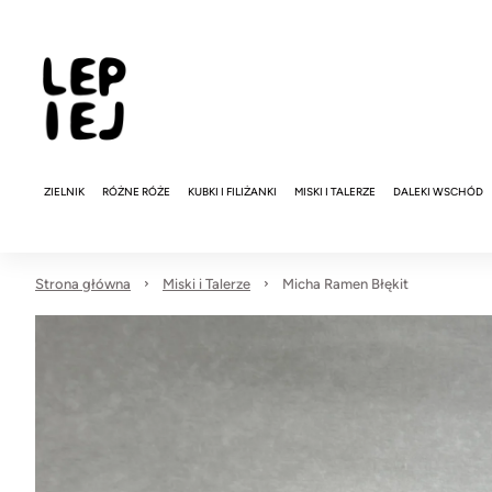
ZIELNIK
RÓŻNE RÓŻE
KUBKI I FILIŻANKI
MISKI I TALERZE
DALEKI WSCHÓD
Strona główna
Miski i Talerze
Micha Ramen Błękit