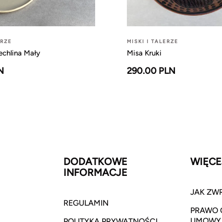
ERZE
MISKI I TALERZE
echlina Mały
Misa Kruki
N
290.00 PLN
DODATKOWE
WIĘCE
INFORMACJE
JAK ZW
REGULAMIN
PRAWO 
UMOWY
POLITYKA PRYWATNOŚCI