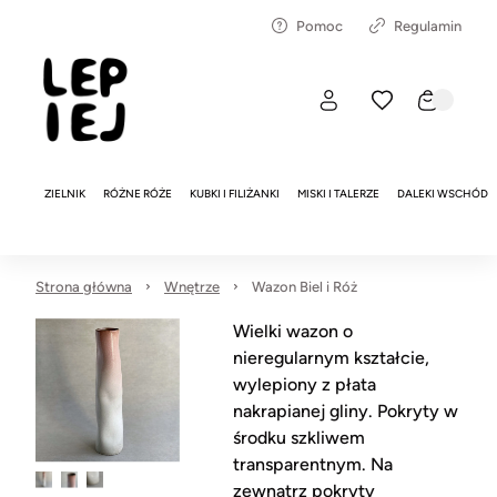
Pomoc
Regulamin
ZIELNIK
RÓŻNE RÓŻE
KUBKI I FILIŻANKI
MISKI I TALERZE
DALEKI WSCHÓD
Strona główna
Wnętrze
Wazon Biel i Róż
Wielki wazon o
nieregularnym kształcie,
wylepiony z płata
nakrapianej gliny. Pokryty w
środku szkliwem
transparentnym. Na
zewnątrz pokryty