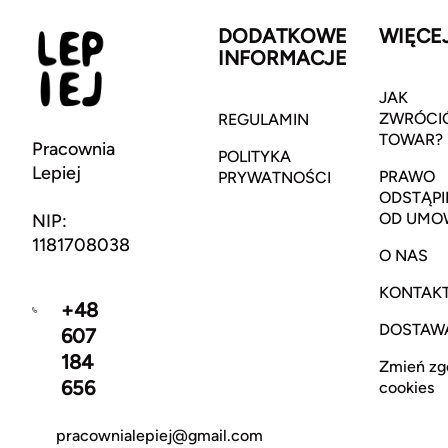
DODATKOWE
WIĘCE
INFORMACJE
JAK
ZWRÓCI
REGULAMIN
TOWAR?
Pracownia
POLITYKA
Lepiej
PRAWO
PRYWATNOŚCI
ODSTĄPI
OD UMO
NIP:
1181708038
O NAS
KONTAK
+48
DOSTAW
607
184
Zmień zg
656
cookies
pracownialepiej@gmail.com